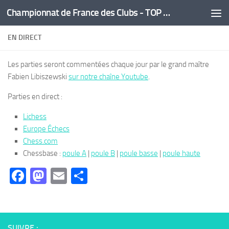
Championnat de France des Clubs - TOP 16
Skip to content
EN DIRECT
Les parties seront commentées chaque jour par le grand maître
Fabien Libiszewski
sur notre chaîne Youtube
.
Parties en direct :
Lichess
Europe Échecs
Chess.com
Chessbase :
poule A
|
poule B
|
poule basse
|
poule haute
Facebook
Mastodon
Email
Partager
SUIVRE :